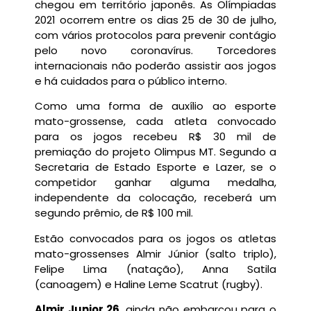
chegou em território japonês. As Olímpiadas
2021 ocorrem entre os dias 25 de 30 de julho,
com vários protocolos para prevenir contágio
pelo novo coronavírus. Torcedores
internacionais não poderão assistir aos jogos
e há cuidados para o público interno.
Como uma forma de auxílio ao esporte
mato-grossense, cada atleta convocado
para os jogos recebeu R$ 30 mil de
premiação do projeto Olimpus MT. Segundo a
Secretaria de Estado Esporte e Lazer, se o
competidor ganhar alguma medalha,
independente da colocação, receberá um
segundo prêmio, de R$ 100 mil.
Estão convocados para os jogos os atletas
mato-grossenses Almir Júnior (salto triplo),
Felipe Lima (natação), Anna Satila
(canoagem) e Haline Leme Scatrut (rugby).
Almir Junior,26,
ainda não embarcou para o