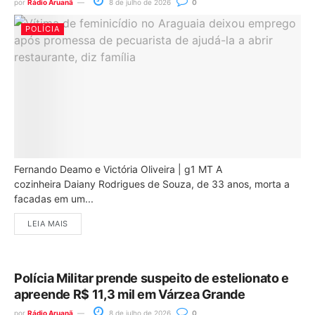
por
Rádio Aruanã
8 de julho de 2026
0
POLÍCIA
Fernando Deamo e Victória Oliveira | g1 MT A
cozinheira Daiany Rodrigues de Souza, de 33 anos, morta a
facadas em um...
LEIA MAIS
Polícia Militar prende suspeito de estelionato e
apreende R$ 11,3 mil em Várzea Grande
por
Rádio Aruanã
8 de julho de 2026
0