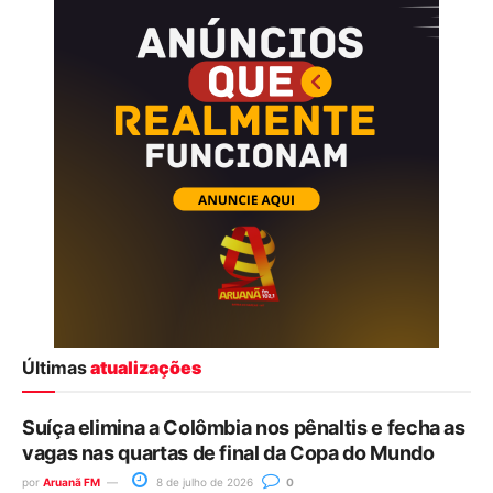
Últimas
atualizações
Suíça elimina a Colômbia nos pênaltis e fecha as
vagas nas quartas de final da Copa do Mundo
por
Aruanã FM
8 de julho de 2026
0