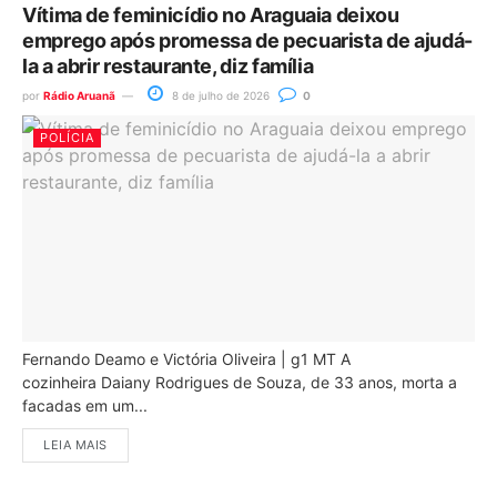
Vítima de feminicídio no Araguaia deixou
emprego após promessa de pecuarista de ajudá-
la a abrir restaurante, diz família
por
Rádio Aruanã
8 de julho de 2026
0
POLÍCIA
Fernando Deamo e Victória Oliveira | g1 MT A
cozinheira Daiany Rodrigues de Souza, de 33 anos, morta a
facadas em um...
LEIA MAIS