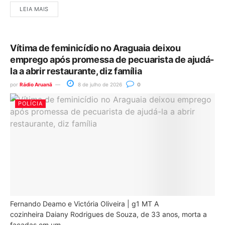
LEIA MAIS
Vítima de feminicídio no Araguaia deixou
emprego após promessa de pecuarista de ajudá-
la a abrir restaurante, diz família
por
Rádio Aruanã
8 de julho de 2026
0
POLÍCIA
Fernando Deamo e Victória Oliveira | g1 MT A
cozinheira Daiany Rodrigues de Souza, de 33 anos, morta a
facadas em um...