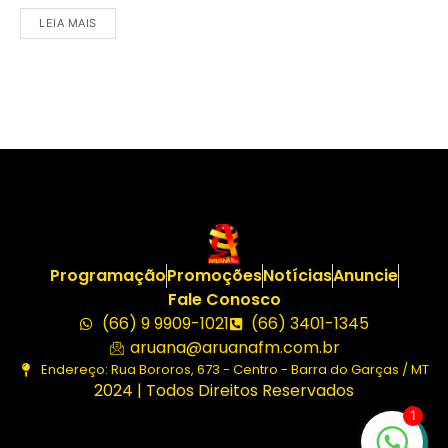
LEIA MAIS
Programação
Promoções
Notícias
Anuncie
Fale Conosco
(66) 9 9909-1021
(66) 3401-1345
aruana@aruanafm.com.br
Endereço: Rua Bororos, 673 - Centro - Barra do Garças / MT
2024 | Todos Direitos Reservados
1