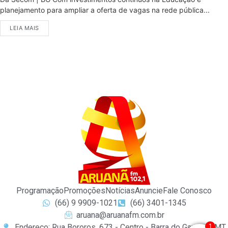
planejamento para ampliar a oferta de vagas na rede pública...
LEIA MAIS
Programação
Promoções
Notícias
Anuncie
Fale Conosco
(66) 9 9909-1021
(66) 3401-1345
aruana@aruanafm.com.br
1
Endereço: Rua Bororos, 673 - Centro - Barra do Garças / MT