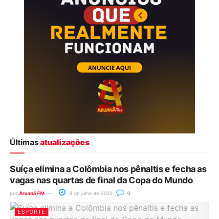
Últimas
atualizações
Suíça elimina a Colômbia nos pênaltis e fecha as
vagas nas quartas de final da Copa do Mundo
por
Aruanã FM
8 de julho de 2026
0
ESPORTE