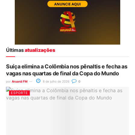
Últimas
atualizações
Suíça elimina a Colômbia nos pênaltis e fecha as
vagas nas quartas de final da Copa do Mundo
por
Aruanã FM
8 de julho de 2026
0
ESPORTE