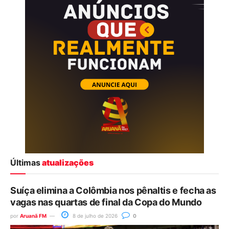
Últimas
atualizações
Suíça elimina a Colômbia nos pênaltis e fecha as
vagas nas quartas de final da Copa do Mundo
por
Aruanã FM
8 de julho de 2026
0