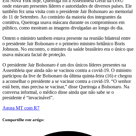
Em Nova York hoje, Queiroga foi à Assembleia Geral da ONU
onde estavam presentes líderes e autoridades de diversos países. Ele
também fez uma visita com o presidente Jair Bolsonaro ao memorial
do 11 de Setembro. Ao contrário da maioria dos integrantes da
comitiva, Queiroga usava máscara durante os compromissos em
público, como mostram as imagens divulgadas ao longo do dia.
Ontem o ministro tambem estava presente na reunião bilateral entre
o presidente Jair Bolsonaro e o primeiro ministro britânico Boris
Johnson. No encontro, o ministro da saúde brasileiro era o único que
usava máscara facial de proteção.
O presidente Jair Bolsonaro é um dos únicos líderes presentes na
Assembleia que ainda não se vacinou contra a covid-19. O ministro
participou da live de Bolsonaro da última quinta-feira (16) e chegou
a aconselhar o presidente a se vacinar contra a covid-19. “O senhor
está bem, mas precisa se vacinar,” disse Queiroga a Bolsonaro. Na
conversa informal, o médico disse ainda que não sabe se o
presidente é “invacinável”.
Agora MT com R7
Compartilhe este artigo: