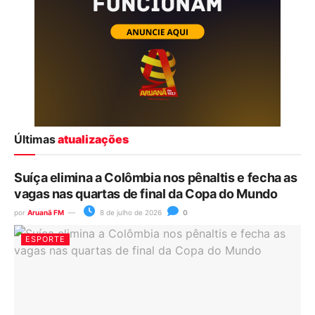
Últimas
atualizações
Suíça elimina a Colômbia nos pênaltis e fecha as
vagas nas quartas de final da Copa do Mundo
por
Aruanã FM
8 de julho de 2026
0
ESPORTE