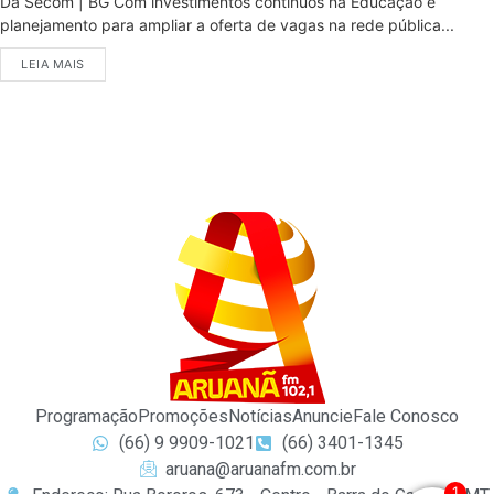
Da Secom | BG Com investimentos contínuos na Educação e
planejamento para ampliar a oferta de vagas na rede pública...
LEIA MAIS
Programação
Promoções
Notícias
Anuncie
Fale Conosco
(66) 9 9909-1021
(66) 3401-1345
aruana@aruanafm.com.br
1