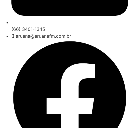
(66) 3401-1345
aruana@aruanafm.com.br