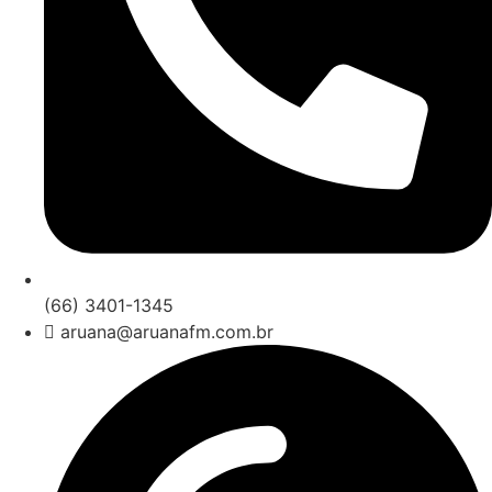
(66) 3401-1345
aruana@aruanafm.com.br