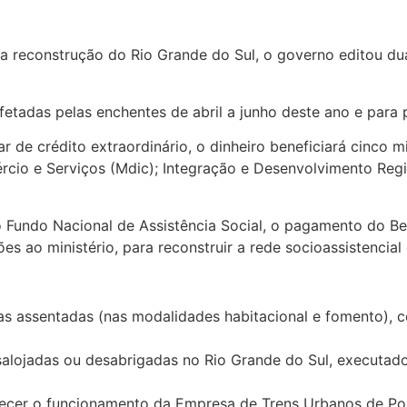
ra a reconstrução do Rio Grande do Sul, o governo editou 
etadas pelas enchentes de abril a junho deste ano e para po
ar de crédito extraordinário, o dinheiro beneficiará cinco m
cio e Serviços (Mdic); Integração e Desenvolvimento Regi
o Fundo Nacional de Assistência Social, o pagamento do B
ões ao ministério, para reconstruir a rede socioassistencia
lias assentadas (nas modalidades habitacional e fomento), 
esalojadas ou desabrigadas no Rio Grande do Sul, executad
lecer o funcionamento da Empresa de Trens Urbanos de Por