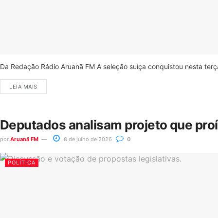
Da Redação Rádio Aruanã FM A seleção suíça conquistou nesta terça-
LEIA MAIS
Deputados analisam projeto que pro
por
Aruanã FM
8 de julho de 2026
0
POLÍTICA