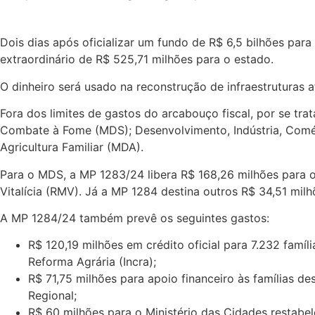
Dois dias após oficializar um fundo de R$ 6,5 bilhões pa
extraordinário de R$ 525,71 milhões para o estado.
O dinheiro será usado na reconstrução de infraestruturas af
Fora dos limites de gastos do arcabouço fiscal, por se trat
Combate à Fome (MDS); Desenvolvimento, Indústria, Comér
Agricultura Familiar (MDA).
Para o MDS, a MP 1283/24 libera R$ 168,26 milhões para 
Vitalícia (RMV). Já a MP 1284 destina outros R$ 34,51 milh
A MP 1284/24 também prevê os seguintes gastos:
R$ 120,19 milhões em crédito oficial para 7.232 famí
Reforma Agrária (Incra);
R$ 71,75 milhões para apoio financeiro às famílias d
Regional;
R$ 60 milhões para o Ministério das Cidades restabe