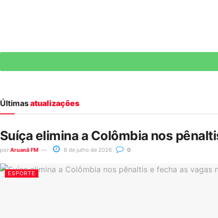
Últimas
atualizações
Suíça elimina a Colômbia nos pênalt
por
Aruanã FM
8 de julho de 2026
0
ESPORTE