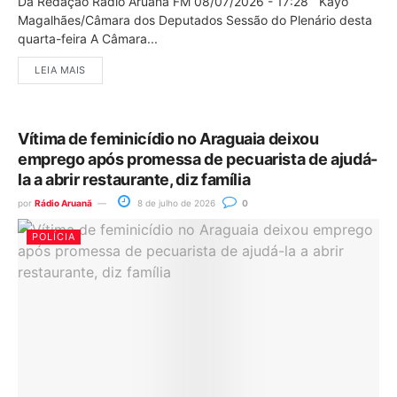
Da Redação Rádio Aruanã FM 08/07/2026 - 17:28 Kayo
Magalhães/Câmara dos Deputados Sessão do Plenário desta
quarta-feira A Câmara...
LEIA MAIS
Vítima de feminicídio no Araguaia deixou
emprego após promessa de pecuarista de ajudá-
la a abrir restaurante, diz família
por
Rádio Aruanã
8 de julho de 2026
0
POLÍCIA