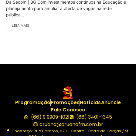
Da Secom | BG Com investimentos contínuos na Educação e
planejamento para ampliar a oferta de vagas na rede
pública...
LEIA MAIS
Programação
Promoções
Notícias
Anuncie
Fale Conosco
(66) 9 9909-1021
(66) 3401-1345
aruana@aruanafm.com.br
Endereço: Rua Bororos, 673 - Centro - Barra do Garças / MT