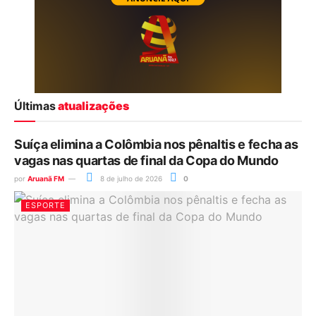
Últimas
atualizações
Suíça elimina a Colômbia nos pênaltis e fecha as
vagas nas quartas de final da Copa do Mundo
por
Aruanã FM
8 de julho de 2026
0
ESPORTE