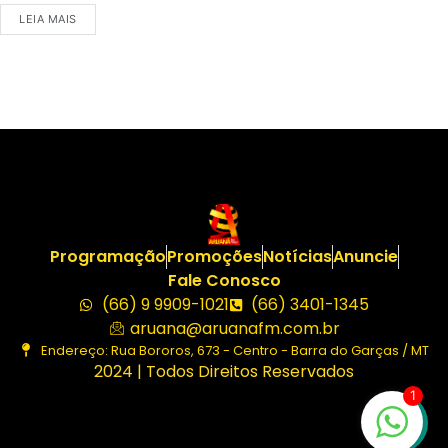
LEIA MAIS
Programação
Promoções
Notícias
Anuncie
Fale Conosco
(66) 9 9909-1021
(66) 3401-1345
aruana@aruanafm.com.br
Endereço: Rua Bororos, 673 - Centro - Barra do Garças / MT
2024 | Todos Direitos Reservados
1