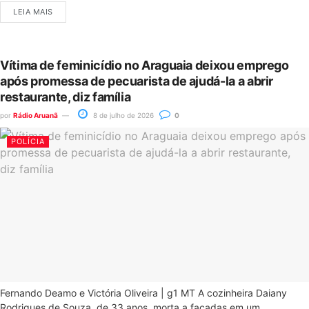
LEIA MAIS
Vítima de feminicídio no Araguaia deixou emprego
após promessa de pecuarista de ajudá-la a abrir
restaurante, diz família
por
Rádio Aruanã
8 de julho de 2026
0
POLÍCIA
Fernando Deamo e Victória Oliveira | g1 MT A cozinheira Daiany
Rodrigues de Souza, de 33 anos, morta a facadas em um...