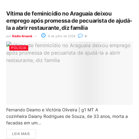
Vítima de feminicídio no Araguaia deixou
emprego após promessa de pecuarista de ajudá-
la a abrir restaurante, diz família
por
Rádio Aruanã
8 de julho de 2026
0
POLÍCIA
Fernando Deamo e Victória Oliveira | g1 MT A
cozinheira Daiany Rodrigues de Souza, de 33 anos, morta a
facadas em um...
LEIA MAIS