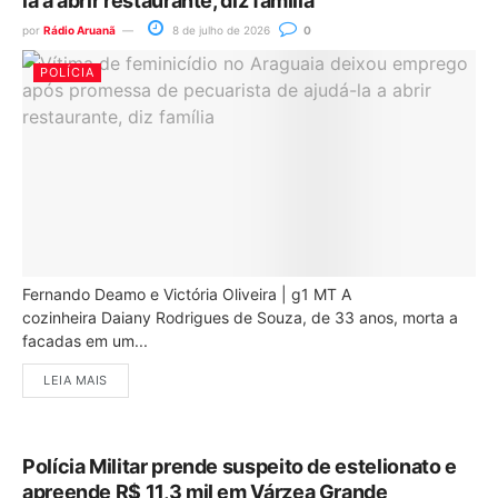
la a abrir restaurante, diz família
por
Rádio Aruanã
8 de julho de 2026
0
POLÍCIA
Fernando Deamo e Victória Oliveira | g1 MT A
cozinheira Daiany Rodrigues de Souza, de 33 anos, morta a
facadas em um...
LEIA MAIS
Polícia Militar prende suspeito de estelionato e
apreende R$ 11,3 mil em Várzea Grande