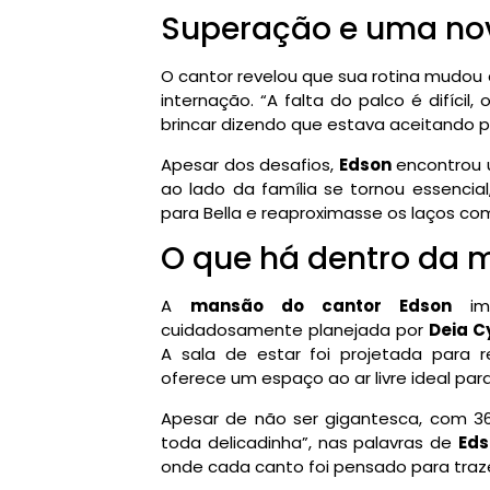
Superação e uma nov
O cantor revelou que sua rotina mudo
internação. “A falta do palco é difícil
brincar dizendo que estava aceitando p
Apesar dos desafios,
Edson
encontrou 
ao lado da família se tornou essencia
para Bella e reaproximasse os laços com
O que há dentro da 
A
mansão do cantor Edson
imp
cuidadosamente planejada por
Deia C
A sala de estar foi projetada para r
oferece um espaço ao ar livre ideal p
Apesar de não ser gigantesca, com 36
toda delicadinha”, nas palavras de
Eds
onde cada canto foi pensado para traze