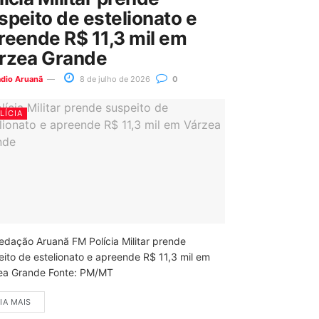
speito de estelionato e
reende R$ 11,3 mil em
rzea Grande
ádio Aruanã
8 de julho de 2026
0
LÍCIA
edação Aruanã FM Polícia Militar prende
eito de estelionato e apreende R$ 11,3 mil em
ea Grande Fonte: PM/MT
IA MAIS