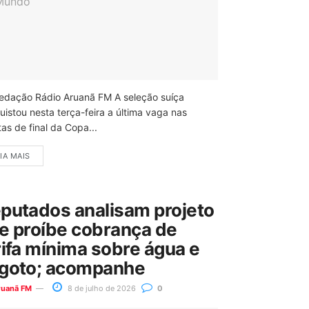
edação Rádio Aruanã FM A seleção suíça
uistou nesta terça-feira a última vaga nas
as de final da Copa...
IA MAIS
putados analisam projeto
e proíbe cobrança de
rifa mínima sobre água e
goto; acompanhe
ruanã FM
8 de julho de 2026
0