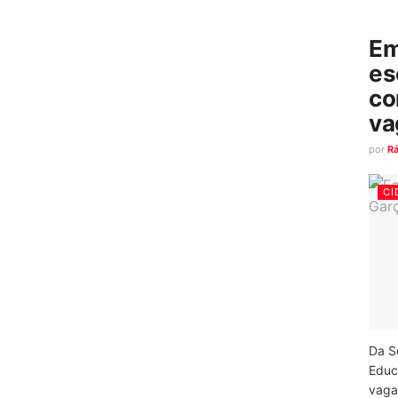
Em
es
co
va
por
R
CI
Da S
Educ
vagas