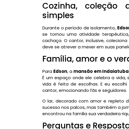
Cozinha, coleção 
simples
Durante o período de isolamento,
Edso
se tornou uma atividade terapêuti
cachaça. O cantor, inclusive, coleciona
deve se atrever a mexer em suas panela
Família, amor e o ver
Para
Edson
, a
mansão em Indaiatuba
É um espaço onde ele celebra a vida, s
vida é feita de escolhas. E eu escolhi
cantor, emocionando fãs e seguidores.
O lar, decorado com amor e repleto de
sucesso nos palcos, mas também a jo
encontrou na família sua verdadeira riq
Perguntas e Respost