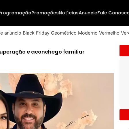
Programação
Promoções
Notícias
Anuncie
Fale Conosc
superação e aconchego familiar