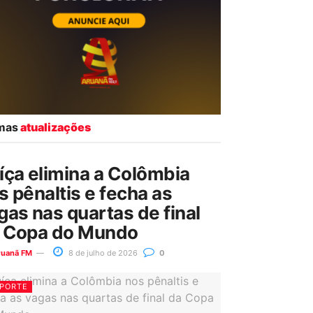
imas
atualizações
íça elimina a Colômbia
s pênaltis e fecha as
gas nas quartas de final
 Copa do Mundo
ruanã FM
8 de julho de 2026
0
PORTE