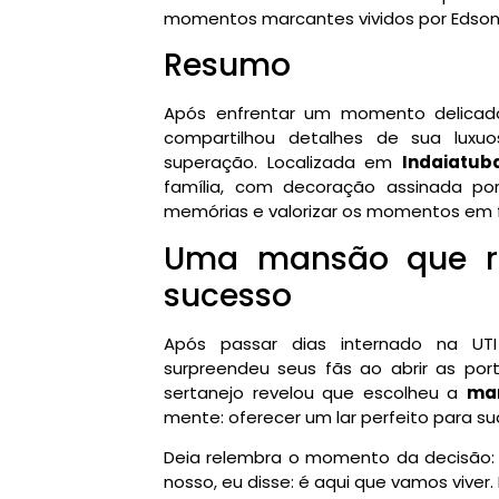
momentos marcantes vividos por Edson
Resumo
Após enfrentar um momento delica
compartilhou detalhes de sua luxu
superação. Localizada em
Indaiatub
família, com decoração assinada p
memórias e valorizar os momentos em f
Uma mansão que re
sucesso
Após passar dias internado na UT
surpreendeu seus fãs ao abrir as por
sertanejo revelou que escolheu a
ma
mente: oferecer um lar perfeito para s
Deia relembra o momento da decisão: “
nosso, eu disse: é aqui que vamos viver.