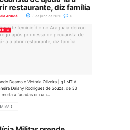
rir restaurante, diz família
ádio Aruanã
8 de julho de 2026
0
LÍCIA
ando Deamo e Victória Oliveira | g1 MT A
nheira Daiany Rodrigues de Souza, de 33
, morta a facadas em um...
IA MAIS
lícia Militar prende