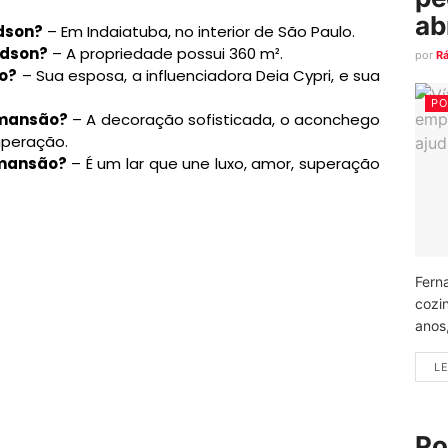
ab
dson?
– Em Indaiatuba, no interior de São Paulo.
Edson?
– A propriedade possui 360 m².
por
R
o?
– Sua esposa, a influenciadora Deia Cypri, e sua
PO
 mansão?
– A decoração sofisticada, o aconchego
uperação.
 mansão?
– É um lar que une luxo, amor, superação
Fern
cozi
anos
LE
Po