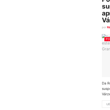
su
ap
Vá
por
R
PO
Da R
susp
Várz
LE