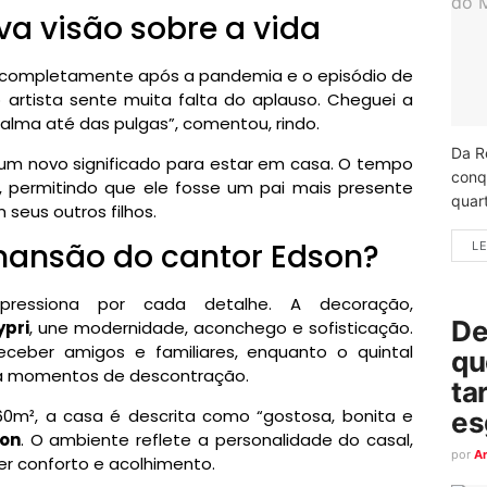
a visão sobre a vida
u completamente após a pandemia e o episódio de
, o artista sente muita falta do aplauso. Cheguei a
alma até das pulgas”, comentou, rindo.
Da R
um novo significado para estar em casa. O tempo
conq
l, permitindo que ele fosse um pai mais presente
quart
 seus outros filhos.
mansão do cantor Edson?
LE
ressiona por cada detalhe. A decoração,
De
ypri
, une modernidade, aconchego e sofisticação.
eceber amigos e familiares, enquanto o quintal
qu
ara momentos de descontração.
ta
0m², a casa é descrita como “gostosa, bonita e
es
on
. O ambiente reflete a personalidade do casal,
por
A
r conforto e acolhimento.