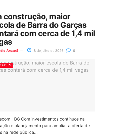
 construção, maior
cola de Barra do Garças
ntará com cerca de 1,4 mil
gas
ádio Aruanã
8 de julho de 2026
0
DADES
ecom | BG Com investimentos contínuos na
ação e planejamento para ampliar a oferta de
 na rede pública...