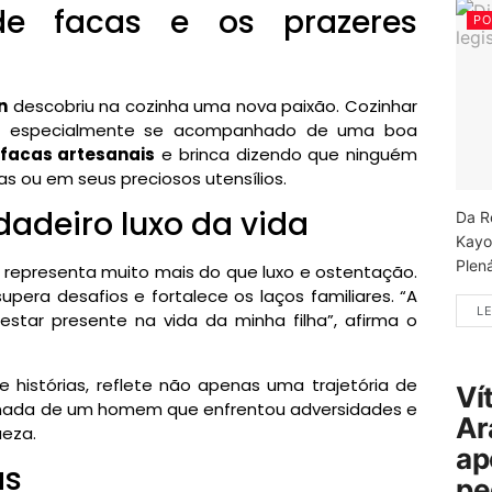
de facas e os prazeres
PO
n
descobriu na cozinha uma nova paixão. Cozinhar
ca, especialmente se acompanhado de uma boa
facas artesanais
e brinca dizendo que ninguém
s ou em seus preciosos utensílios.
dadeiro luxo da vida
Da R
Kayo
Plená
representa muito mais do que luxo e ostentação.
upera desafios e fortalece os laços familiares. “A
LE
 estar presente na vida da minha filha”, afirma o
 histórias, reflete não apenas uma trajetória de
Ví
rnada de um homem que enfrentou adversidades e
Ar
ueza.
ap
as
pe