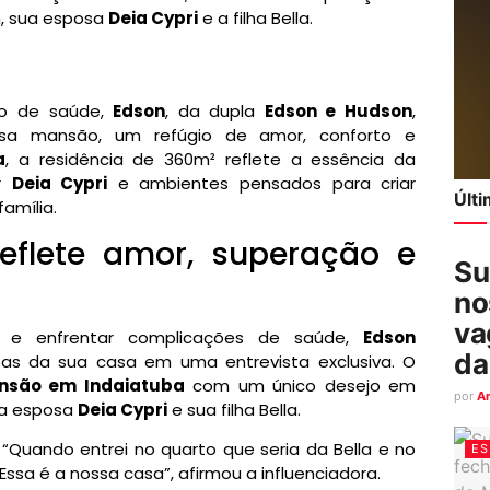
, sua esposa
Deia Cypri
e a filha Bella.
do de saúde,
Edson
, da dupla
Edson e Hudson
,
osa mansão, um refúgio de amor, conforto e
a
, a residência de 360m² reflete a essência da
or
Deia Cypri
e ambientes pensados para criar
Últ
amília.
flete amor, superação e
Su
no
va
I e enfrentar complicações de saúde,
Edson
da
tas da sua casa em uma entrevista exclusiva. O
nsão em Indaiatuba
com um único desejo em
por
A
ua esposa
Deia Cypri
e sua filha Bella.
Quando entrei no quarto que seria da Bella e no
ES
 Essa é a nossa casa”, afirmou a influenciadora.