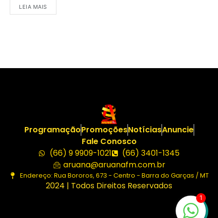
LEIA MAIS
Programação
Promoções
Notícias
Anuncie
Fale Conosco
(66) 9 9909-1021
(66) 3401-1345
aruana@aruanafm.com.br
Endereço: Rua Bororos, 673 - Centro - Barra do Garças / MT
2024 | Todos Direitos Reservados
1