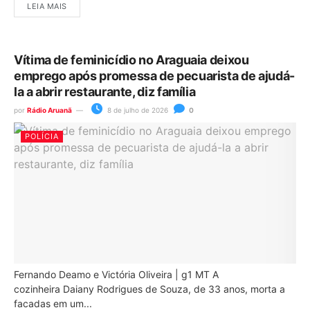
LEIA MAIS
Vítima de feminicídio no Araguaia deixou
emprego após promessa de pecuarista de ajudá-
la a abrir restaurante, diz família
por
Rádio Aruanã
8 de julho de 2026
0
POLÍCIA
Fernando Deamo e Victória Oliveira | g1 MT A
cozinheira Daiany Rodrigues de Souza, de 33 anos, morta a
facadas em um...