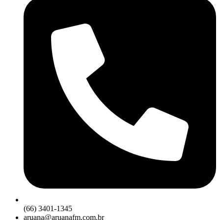
(66) 3401-1345
aruana@aruanafm.com.br