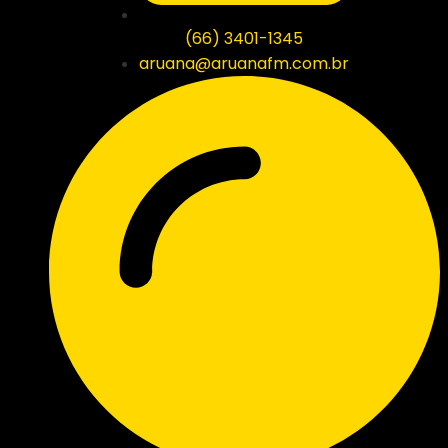
(66) 3401-1345
aruana@aruanafm.com.br