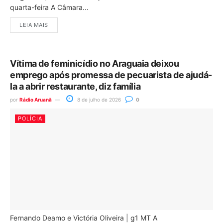
quarta-feira A Câmara...
LEIA MAIS
Vítima de feminicídio no Araguaia deixou
emprego após promessa de pecuarista de ajudá-
la a abrir restaurante, diz família
por
Rádio Aruanã
8 de julho de 2026
0
POLÍCIA
Fernando Deamo e Victória Oliveira | g1 MT A