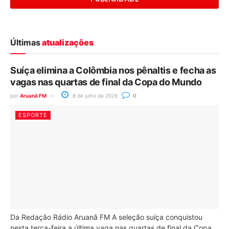
Últimas
atualizações
Suíça elimina a Colômbia nos pênaltis e fecha as
vagas nas quartas de final da Copa do Mundo
por
Aruanã FM
8 de julho de 2026
0
ESPORTE
Da Redação Rádio Aruanã FM A seleção suíça conquistou
nesta terça-feira a última vaga nas quartas de final da Copa...