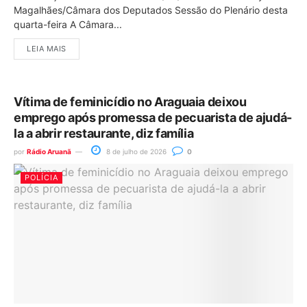
Magalhães/Câmara dos Deputados Sessão do Plenário desta
quarta-feira A Câmara...
LEIA MAIS
Vítima de feminicídio no Araguaia deixou
emprego após promessa de pecuarista de ajudá-
la a abrir restaurante, diz família
por
Rádio Aruanã
8 de julho de 2026
0
POLÍCIA