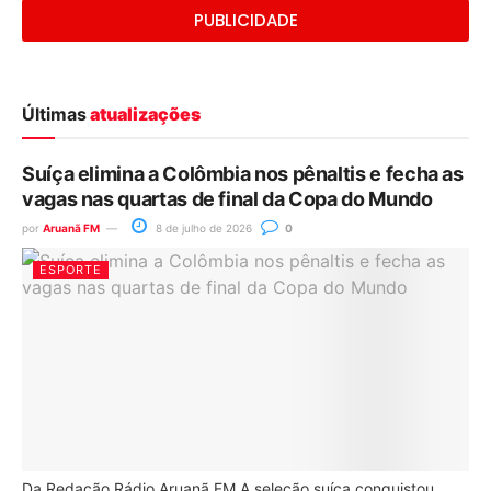
PUBLICIDADE
Últimas
atualizações
Suíça elimina a Colômbia nos pênaltis e fecha as
vagas nas quartas de final da Copa do Mundo
por
Aruanã FM
8 de julho de 2026
0
ESPORTE
Da Redação Rádio Aruanã FM A seleção suíça conquistou