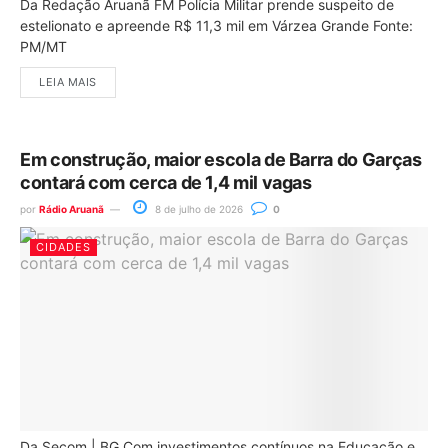
Da Redação Aruanã FM Polícia Militar prende suspeito de
estelionato e apreende R$ 11,3 mil em Várzea Grande Fonte:
PM/MT
LEIA MAIS
Em construção, maior escola de Barra do Garças
contará com cerca de 1,4 mil vagas
por
Rádio Aruanã
8 de julho de 2026
0
CIDADES
Da Secom | BG Com investimentos contínuos na Educação e