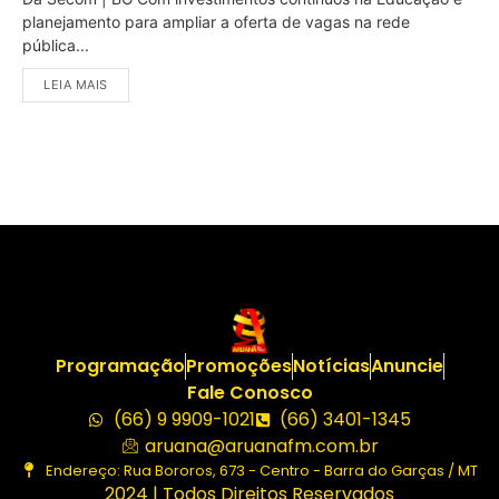
planejamento para ampliar a oferta de vagas na rede
pública...
LEIA MAIS
Programação
Promoções
Notícias
Anuncie
Fale Conosco
(66) 9 9909-1021
(66) 3401-1345
aruana@aruanafm.com.br
Endereço: Rua Bororos, 673 - Centro - Barra do Garças / MT
2024 | Todos Direitos Reservados