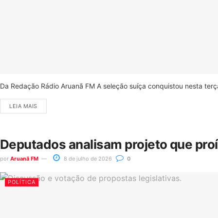
Da Redação Rádio Aruanã FM A seleção suíça conquistou nesta terça-
LEIA MAIS
Deputados analisam projeto que pro
por
Aruanã FM
8 de julho de 2026
0
POLÍTICA