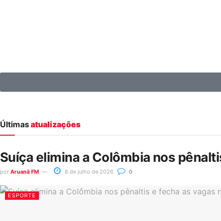
Últimas
atualizações
Suíça elimina a Colômbia nos pênalt
por
Aruanã FM
8 de julho de 2026
0
ESPORTE