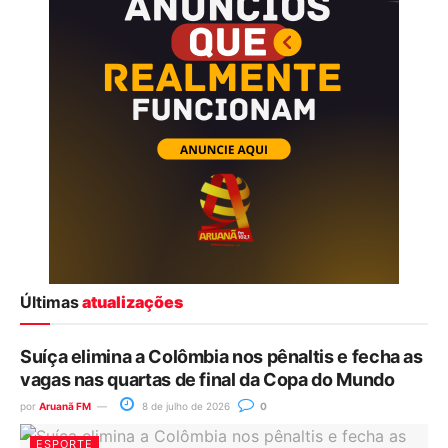
Últimas
atualizações
Suíça elimina a Colômbia nos pênaltis e fecha as
vagas nas quartas de final da Copa do Mundo
por
Aruanã FM
8 de julho de 2026
0
ESPORTE