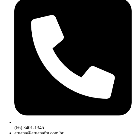
(66) 3401-1345
aruana@aruanafm.com.br