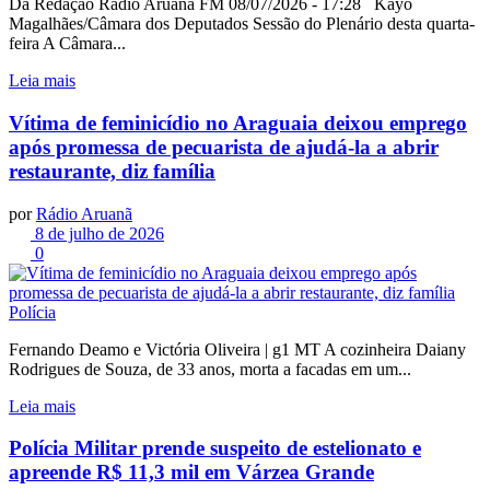
Da Redação Rádio Aruanã FM 08/07/2026 - 17:28 Kayo
Magalhães/Câmara dos Deputados Sessão do Plenário desta quarta-
feira A Câmara...
Leia mais
Vítima de feminicídio no Araguaia deixou emprego
após promessa de pecuarista de ajudá-la a abrir
restaurante, diz família
por
Rádio Aruanã
8 de julho de 2026
0
Polícia
Fernando Deamo e Victória Oliveira | g1 MT A cozinheira Daiany
Rodrigues de Souza, de 33 anos, morta a facadas em um...
Leia mais
Polícia Militar prende suspeito de estelionato e
apreende R$ 11,3 mil em Várzea Grande