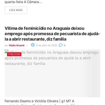
quarta-feira A Câmara...
LEIA MAIS
Vítima de feminicídio no Araguaia deixou
emprego após promessa de pecuarista de ajudá-
la a abrir restaurante, diz família
por
Rádio Aruanã
8 de julho de 2026
0
POLÍCIA
Fernando Deamo e Victória Oliveira | g1 MT A