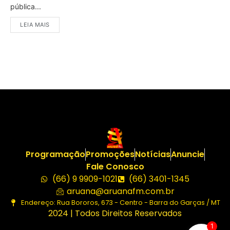
pública...
LEIA MAIS
Programação
Promoções
Notícias
Anuncie
Fale Conosco
(66) 9 9909-1021
(66) 3401-1345
aruana@aruanafm.com.br
Endereço: Rua Bororos, 673 - Centro - Barra do Garças / MT
2024 | Todos Direitos Reservados
1