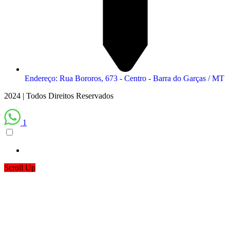
Endereço: Rua Bororos, 673 - Centro - Barra do Garças / MT
2024 | Todos Direitos Reservados
1
Scroll Up
iş
casibom giriş
casibom
casibom güncel giriş
casibom giriş
casibom
ca