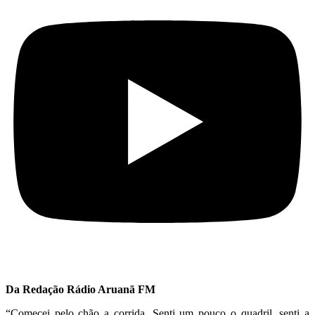
Da Redação Rádio Aruanã FM
“Comecei pelo chão a corrida. Senti um pouco o quadril, senti a