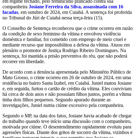
em regime fechado, pelo feminicídio praticado contra sua
companheira
Josiane Ferreira da Silva, assassinada com 16
facadas
, em outubro de 2024, em Cuiabá. A sentença foi proferida
no Tribunal do Júri de Cuiabá nessa terça-feira (15).
O Conselho de Sentença reconheceu que o crime ocorreu em razão
da condição de sexo feminino da vítima e envolveu violência
doméstica e familiar, foi cometido com emprego de meio cruel e
mediante recurso que impossibilitou a defesa da vítima. Atuou em
plenário o promotor de Justiça Rodrigo Ribeiro Domingues. Na
sentença, foi mantida a prisão preventiva do réu, que não poderá
recorrer em liberdade.
De acordo com a denúncia apresentada pelo Ministério Público de
Mato Grosso, o crime ocorreu em 26 de outubro de 2024, em uma
residência no bairro Santa Izabel, em Cuiabá. Juniel matou Josiane
e, em seguida, furtou o cartão de crédito da vítima. Eles conviviam
há cerca de dois anos e não possuíam filhos juntos, porém a vítima
tinha dois filhos pequenos. Segundo apurado durante as
investigações, Juniel nutria ciúme excessivo pela companheira.
Segundo o MP, na data dos fatos, Josiane havia acabado de chegar
do trabalho quando teve início uma discussão com o companheiro,
motivada por ciúme. O desentendimento rapidamente evoluiu para
agressões físicas. Diante dos gritos de socorro da vítima, vizinhos e
familiares tentaram intervir, o que permitiu que Josiane se