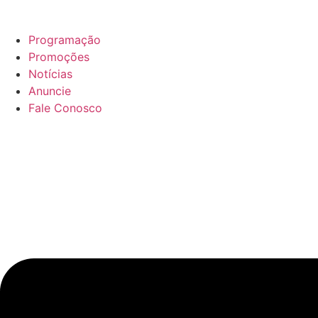
Ir
para
Programação
o
Promoções
conteúdo
Notícias
Anuncie
Fale Conosco