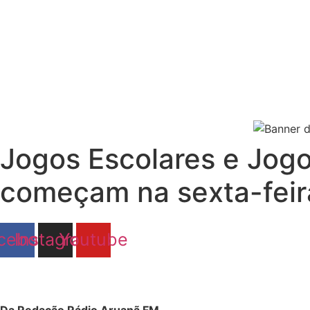
Jogos Escolares e Jog
começam na sexta-feir
cebook
Instagram
Youtube
Da Redação Rádio Aruanã FM