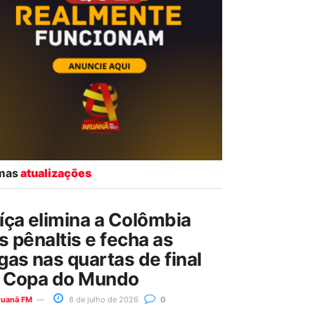
imas
atualizações
íça elimina a Colômbia
s pênaltis e fecha as
gas nas quartas de final
 Copa do Mundo
ruanã FM
8 de julho de 2026
0