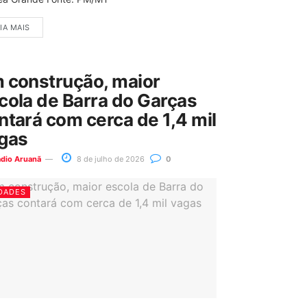
IA MAIS
 construção, maior
cola de Barra do Garças
ntará com cerca de 1,4 mil
gas
ádio Aruanã
8 de julho de 2026
0
DADES