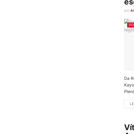
es
por
A
PO
Da R
Kayo
Plená
LE
Ví