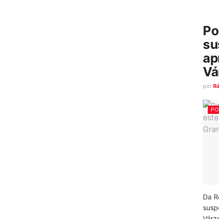
Po
su
ap
Vá
por
R
PO
Da R
susp
Várz