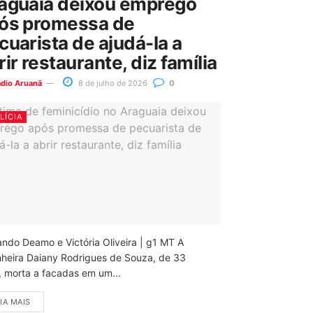
aguaia deixou emprego
ós promessa de
cuarista de ajudá-la a
rir restaurante, diz família
ádio Aruanã
8 de julho de 2026
0
LÍCIA
ando Deamo e Victória Oliveira | g1 MT A
nheira Daiany Rodrigues de Souza, de 33
, morta a facadas em um...
IA MAIS