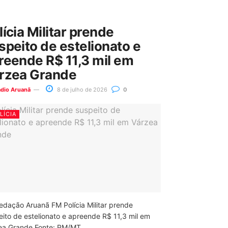
lícia Militar prende
speito de estelionato e
reende R$ 11,3 mil em
rzea Grande
ádio Aruanã
8 de julho de 2026
0
LÍCIA
edação Aruanã FM Polícia Militar prende
eito de estelionato e apreende R$ 11,3 mil em
ea Grande Fonte: PM/MT