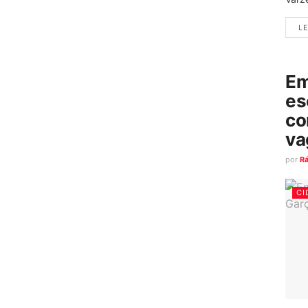
LE
Em
es
co
va
por
R
CI