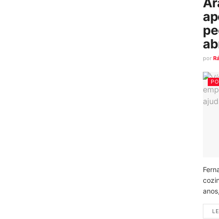
Ar
ap
pe
ab
por
R
PO
Fern
cozi
anos
LE