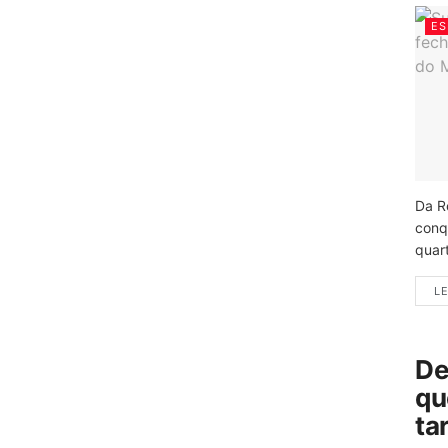
ES
Da R
conq
quart
LE
De
qu
ta