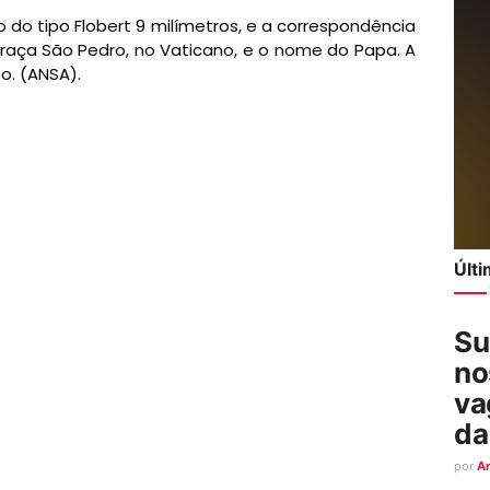
 do tipo Flobert 9 milímetros, e a correspondência
raça São Pedro, no Vaticano, e o nome do Papa. A
o. (ANSA).
Últ
Su
no
va
da
por
A