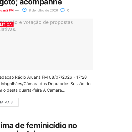
goto; acompanhe
ruanã FM
8 de julho de 2026
0
LÍTICA
edação Rádio Aruanã FM 08/07/2026 - 17:28
 Magalhães/Câmara dos Deputados Sessão do
rio desta quarta-feira A Câmara...
IA MAIS
tima de feminicídio no