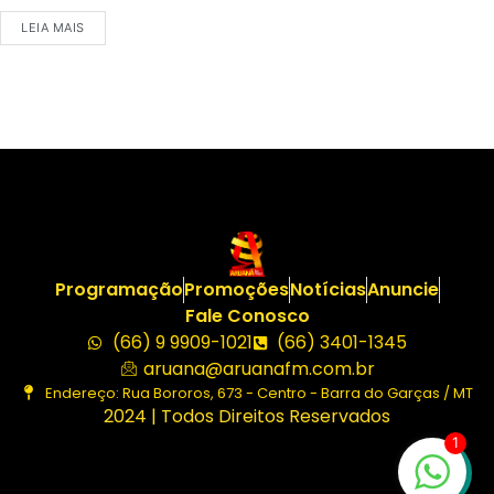
LEIA MAIS
Programação
Promoções
Notícias
Anuncie
Fale Conosco
(66) 9 9909-1021
(66) 3401-1345
aruana@aruanafm.com.br
Endereço: Rua Bororos, 673 - Centro - Barra do Garças / MT
2024 | Todos Direitos Reservados
1