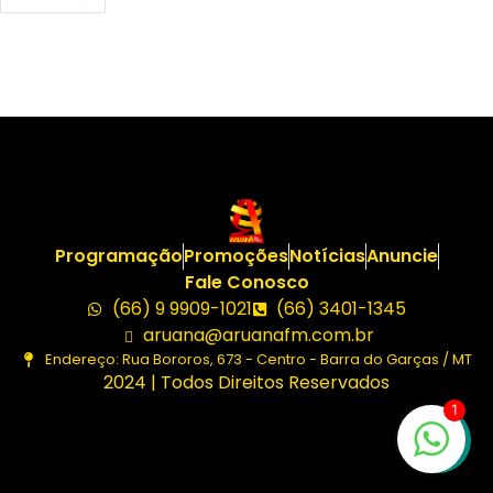
Programação
Promoções
Notícias
Anuncie
Fale Conosco
(66) 9 9909-1021
(66) 3401-1345
aruana@aruanafm.com.br
Endereço: Rua Bororos, 673 - Centro - Barra do Garças / MT
2024 | Todos Direitos Reservados
1