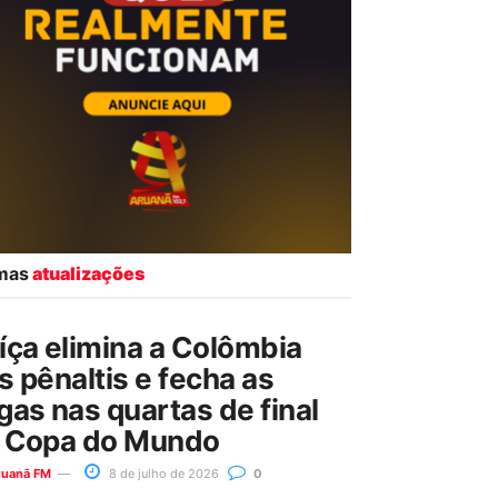
imas
atualizações
íça elimina a Colômbia
s pênaltis e fecha as
gas nas quartas de final
 Copa do Mundo
ruanã FM
8 de julho de 2026
0