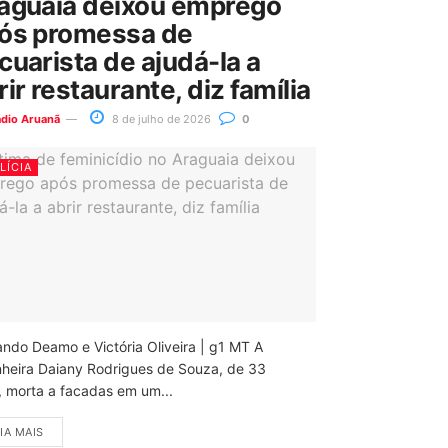
aguaia deixou emprego
ós promessa de
cuarista de ajudá-la a
rir restaurante, diz família
ádio Aruanã
8 de julho de 2026
0
LÍCIA
ando Deamo e Victória Oliveira | g1 MT A
nheira Daiany Rodrigues de Souza, de 33
, morta a facadas em um...
IA MAIS