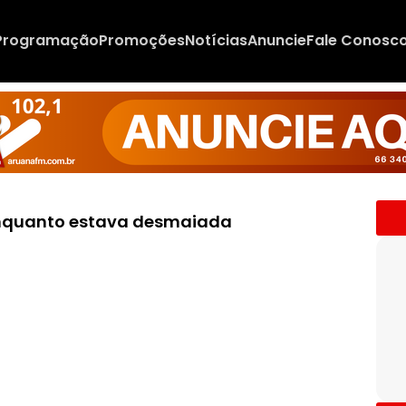
Programação
Promoções
Notícias
Anuncie
Fale Conosc
enquanto estava desmaiada