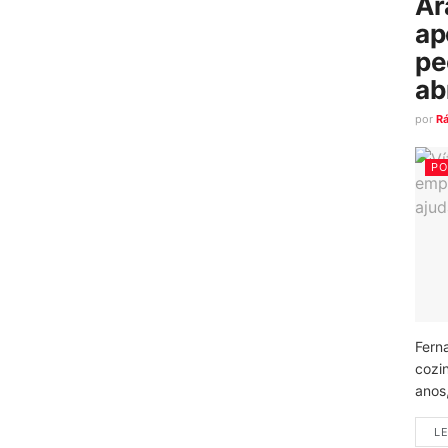
Ar
ap
pe
ab
por
R
PO
Fern
cozi
anos
LE