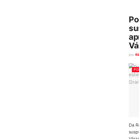
Po
su
ap
Vá
por
R
PO
Da R
susp
Várz