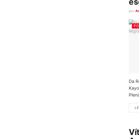
es
por
A
PO
Da R
Kayo
Plená
LE
Ví