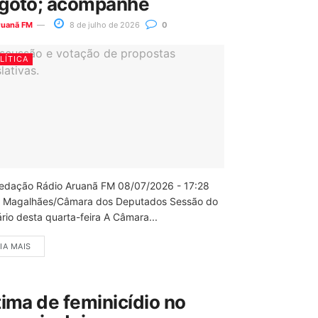
goto; acompanhe
ruanã FM
8 de julho de 2026
0
LÍTICA
edação Rádio Aruanã FM 08/07/2026 - 17:28
 Magalhães/Câmara dos Deputados Sessão do
rio desta quarta-feira A Câmara...
IA MAIS
tima de feminicídio no