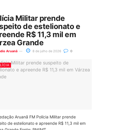
lícia Militar prende
speito de estelionato e
reende R$ 11,3 mil em
rzea Grande
ádio Aruanã
8 de julho de 2026
0
LÍCIA
edação Aruanã FM Polícia Militar prende
eito de estelionato e apreende R$ 11,3 mil em
ea Grande Fonte: PM/MT