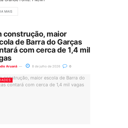
IA MAIS
 construção, maior
cola de Barra do Garças
ntará com cerca de 1,4 mil
gas
ádio Aruanã
8 de julho de 2026
0
DADES