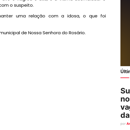
 com o suspeito.
nter uma relação com a idosa, o que foi
 municipal de Nossa Senhora do Rosário.
Últ
Su
no
va
da
por
A