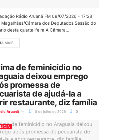
edação Rádio Aruanã FM 08/07/2026 - 17:28
 Magalhães/Câmara dos Deputados Sessão do
rio desta quarta-feira A Câmara...
IA MAIS
tima de feminicídio no
aguaia deixou emprego
ós promessa de
cuarista de ajudá-la a
rir restaurante, diz família
ádio Aruanã
8 de julho de 2026
0
LÍCIA