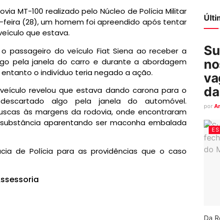
via MT-100 realizado pelo Núcleo de Polícia Militar
Últ
feira (28), um homem foi apreendido após tentar
 veículo que estava.
Su
o passageiro do veículo Fiat Siena ao receber a
lgo pela janela do carro e durante a abordagem
no
o entanto o indivíduo teria negado a ação.
va
da
veículo revelou que estava dando carona para o
scartado algo pela janela do automóvel.
por
A
 buscas às margens da rodovia, onde encontraram
substância aparentando ser maconha embalada
ES
cia de Polícia para as providências que o caso
ssessoria
Da R