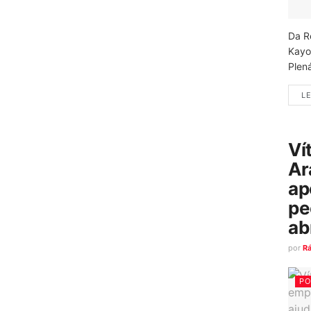
Da R
Kayo
Plená
LE
Ví
Ar
ap
pe
ab
por
R
PO