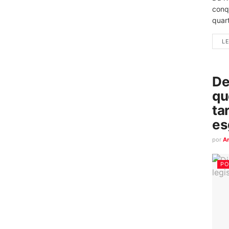
conq
quart
LE
De
qu
ta
es
por
A
PO