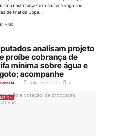
uistou nesta terça-feira a última vaga nas
as de final da Copa...
IA MAIS
putados analisam projeto
e proíbe cobrança de
rifa mínima sobre água e
goto; acompanhe
ruanã FM
8 de julho de 2026
0
LÍTICA