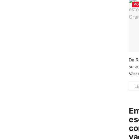
PO
Da R
susp
Várz
LE
Em
es
co
va