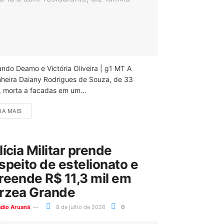
ando Deamo e Victória Oliveira | g1 MT A
nheira Daiany Rodrigues de Souza, de 33
, morta a facadas em um...
IA MAIS
lícia Militar prende
speito de estelionato e
reende R$ 11,3 mil em
rzea Grande
ádio Aruanã
8 de julho de 2026
0