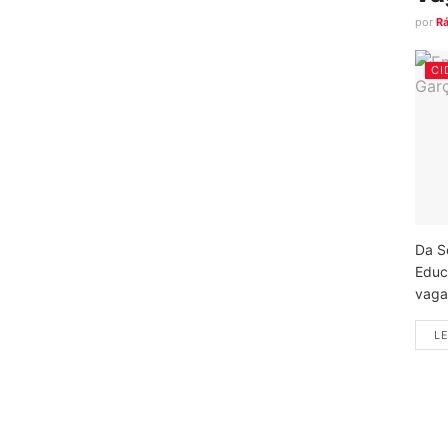
por
R
CI
Da S
Educ
vagas
LE