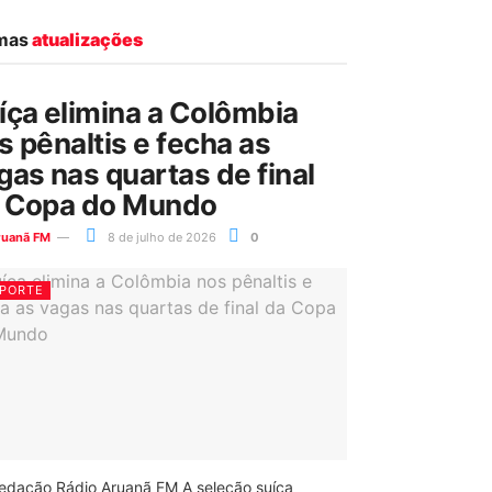
imas
atualizações
íça elimina a Colômbia
s pênaltis e fecha as
gas nas quartas de final
 Copa do Mundo
ruanã FM
8 de julho de 2026
0
PORTE
edação Rádio Aruanã FM A seleção suíça