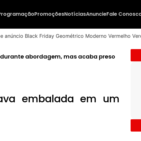
Programação
Promoções
Notícias
Anuncie
Fale Conosc
a durante abordagem, mas acaba preso
tava embalada em um