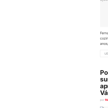
Fern
cozi
anos
LE
Po
su
ap
Vá
por
R