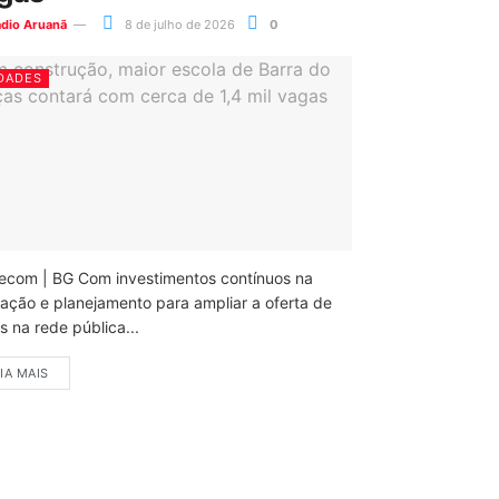
ádio Aruanã
8 de julho de 2026
0
DADES
ecom | BG Com investimentos contínuos na
ação e planejamento para ampliar a oferta de
 na rede pública...
IA MAIS