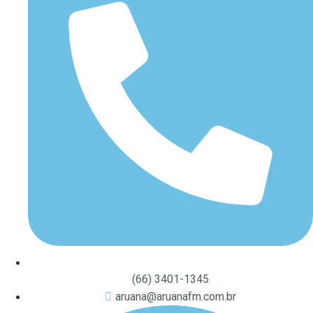
(66) 3401-1345
aruana@aruanafm.com.br