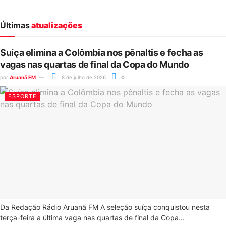
Últimas
atualizações
Suíça elimina a Colômbia nos pênaltis e fecha as
vagas nas quartas de final da Copa do Mundo
por
Aruanã FM
8 de julho de 2026
0
ESPORTE
Da Redação Rádio Aruanã FM A seleção suíça conquistou nesta
terça-feira a última vaga nas quartas de final da Copa...