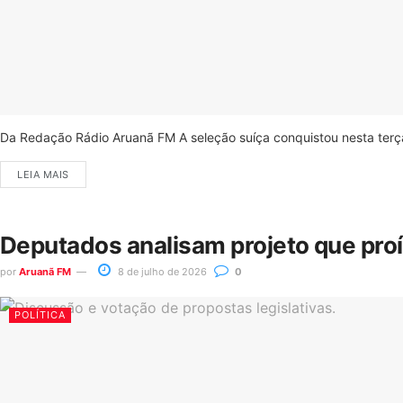
Da Redação Rádio Aruanã FM A seleção suíça conquistou nesta terça-
LEIA MAIS
Deputados analisam projeto que pro
por
Aruanã FM
8 de julho de 2026
0
POLÍTICA