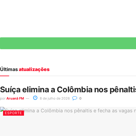
Últimas
atualizações
Suíça elimina a Colômbia nos pênalt
por
Aruanã FM
8 de julho de 2026
0
ESPORTE