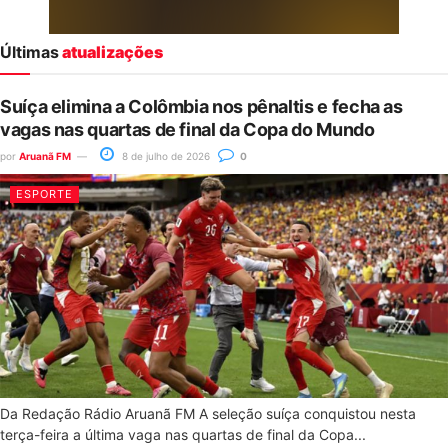
Últimas
atualizações
Suíça elimina a Colômbia nos pênaltis e fecha as
vagas nas quartas de final da Copa do Mundo
por
Aruanã FM
8 de julho de 2026
0
ESPORTE
Da Redação Rádio Aruanã FM A seleção suíça conquistou nesta
terça-feira a última vaga nas quartas de final da Copa...