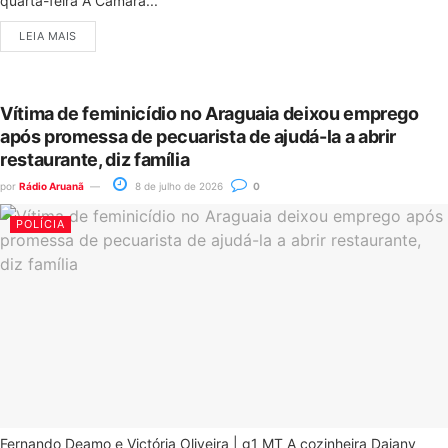
quarta-feira A Câmara...
LEIA MAIS
Vítima de feminicídio no Araguaia deixou emprego
após promessa de pecuarista de ajudá-la a abrir
restaurante, diz família
por
Rádio Aruanã
8 de julho de 2026
0
POLÍCIA
Fernando Deamo e Victória Oliveira | g1 MT A cozinheira Daiany