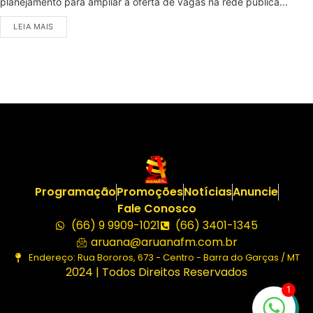
planejamento para ampliar a oferta de vagas na rede pública...
LEIA MAIS
Programação
Promoções
Notícias
Anuncie
Fale Conosco
(66) 9 9909-1021
(66) 3401-1345
aruana@aruanafm.com.br
Endereço: Rua Bororos, 673 - Centro - Barra do Garças / MT
2024 | Todos Direitos Reservados
1