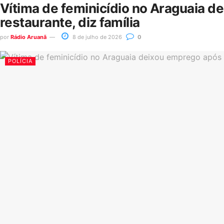
Vítima de feminicídio no Araguaia d
restaurante, diz família
por
Rádio Aruanã
8 de julho de 2026
0
POLÍCIA