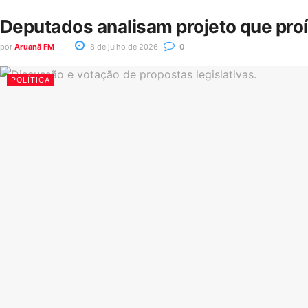
Deputados analisam projeto que pro
por
Aruanã FM
8 de julho de 2026
0
POLÍTICA