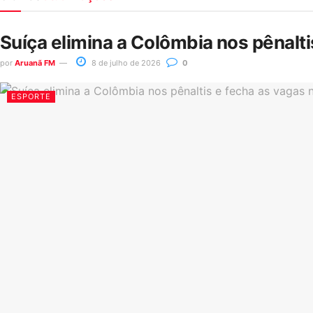
Suíça elimina a Colômbia nos pênalt
por
Aruanã FM
8 de julho de 2026
0
ESPORTE