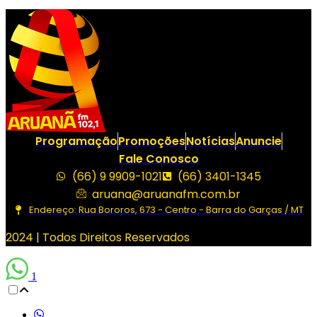
Programação
Promoções
Notícias
Anuncie
Fale Conosco
(66) 9 9909-1021
(66) 3401-1345
aruana@aruanafm.com.br
Endereço: Rua Bororos, 673 - Centro - Barra do Garças / MT
2024 | Todos Direitos Reservados
1