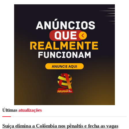
Últimas
atualizações
Suíça elimina a Colômbia nos pênaltis e fecha as vagas