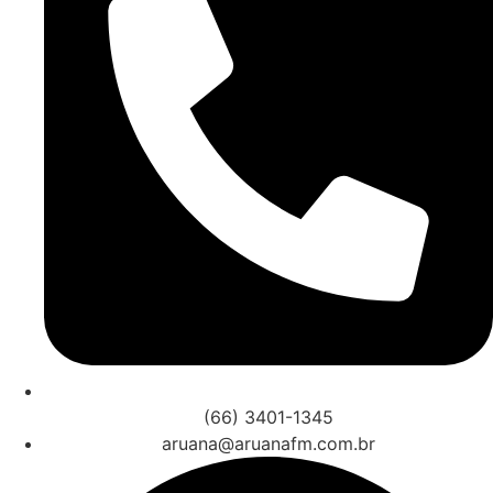
(66) 3401-1345
aruana@aruanafm.com.br