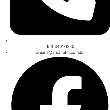
(66) 3401-1345
aruana@aruanafm.com.br