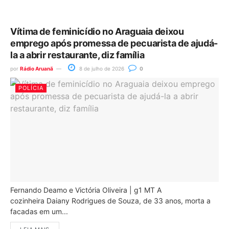
Vítima de feminicídio no Araguaia deixou
emprego após promessa de pecuarista de ajudá-
la a abrir restaurante, diz família
por
Rádio Aruanã
8 de julho de 2026
0
POLÍCIA
Fernando Deamo e Victória Oliveira | g1 MT A
cozinheira Daiany Rodrigues de Souza, de 33 anos, morta a
facadas em um...