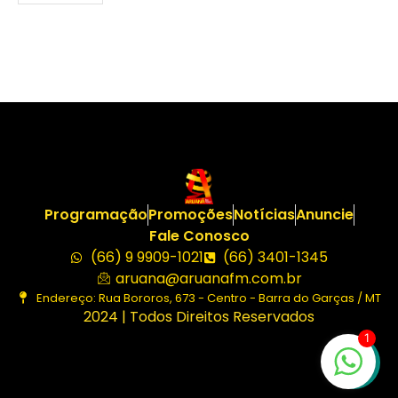
Programação
Promoções
Notícias
Anuncie
Fale Conosco
(66) 9 9909-1021
(66) 3401-1345
aruana@aruanafm.com.br
Endereço: Rua Bororos, 673 - Centro - Barra do Garças / MT
2024 | Todos Direitos Reservados
1