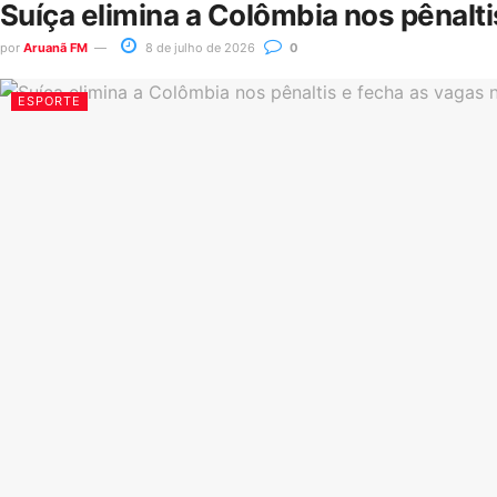
Suíça elimina a Colômbia nos pênalt
por
Aruanã FM
8 de julho de 2026
0
ESPORTE