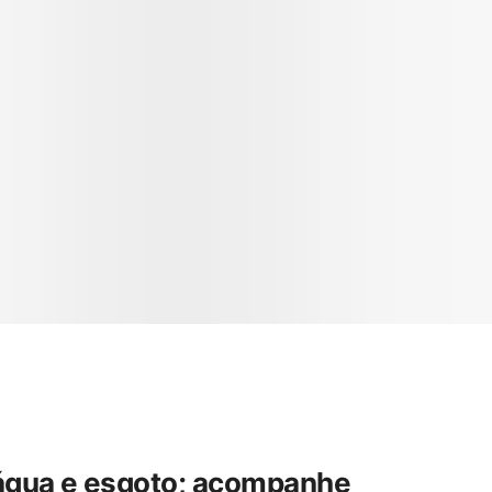
 água e esgoto; acompanhe