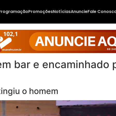
Programação
Promoções
Notícias
Anuncie
Fale Conosc
 bar e encaminhado pa
tingiu o homem