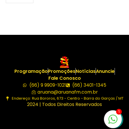
Programação
Promoções
Notícias
Anuncie
Fale Conosco
(66) 9 9909-1021
(66) 3401-1345
aruana@aruanafm.com.br
Endereço: Rua Bororos, 673 - Centro - Barra do Garças / MT
2024 | Todos Direitos Reservados
1