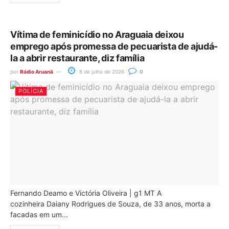
Vítima de feminicídio no Araguaia deixou
emprego após promessa de pecuarista de ajudá-
la a abrir restaurante, diz família
por
Rádio Aruanã
8 de julho de 2026
0
POLÍCIA
Fernando Deamo e Victória Oliveira | g1 MT A
cozinheira Daiany Rodrigues de Souza, de 33 anos, morta a
facadas em um...