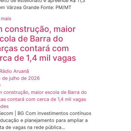
eito de estelionato e apreende R$ 11,3
 em Várzea Grande Fonte: PM/MT
 mais
 construção, maior
cola de Barra do
rças contará com
rca de 1,4 mil vagas
Rádio Aruanã
 de julho de 2026
0
ades
Secom | BG Com investimentos contínuos
ducação e planejamento para ampliar a
ta de vagas na rede pública...