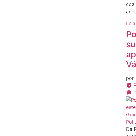
cozi
anos
Leia
Po
su
ap
Vá
por
8
Polí
Da R