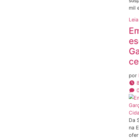
susp
mil
Leia
Em
es
Ga
ce
por
8
Cid
Da 
na E
ofer