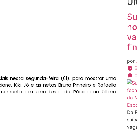
Úl
Su
no
va
fi
por
8
ciais nesta segunda-feira (01), para mostrar uma
ane, Kiki, Jô e as netas Bruna Pinheiro e Rafaella
o momento em uma festa de Páscoa no último
Esp
Da 
suíç
vaga