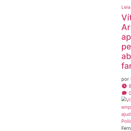
Leia
Ví
Ar
ap
pe
ab
fa
por
8
Polí
Fern