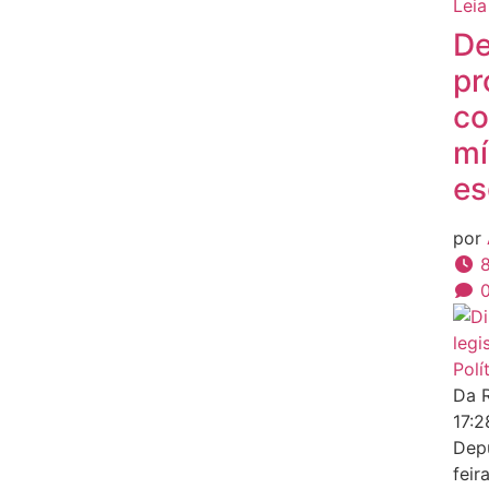
Leia
De
pr
co
mí
es
por
8
Polí
Da 
17:
Depu
feir