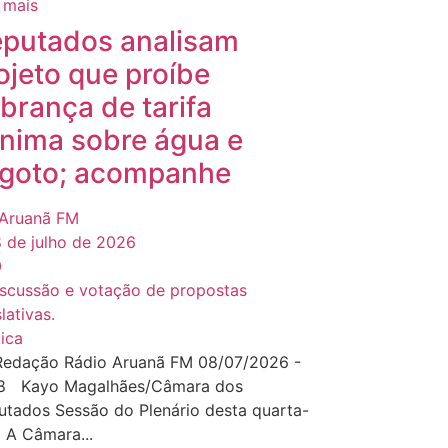
 mais
putados analisam
ojeto que proíbe
brança de tarifa
nima sobre água e
goto; acompanhe
Aruanã FM
 de julho de 2026
0
tica
Redação Rádio Aruanã FM 08/07/2026 -
28 Kayo Magalhães/Câmara dos
tados Sessão do Plenário desta quarta-
a A Câmara...