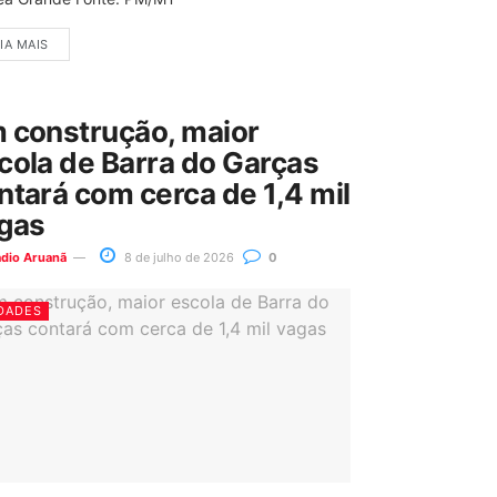
IA MAIS
 construção, maior
cola de Barra do Garças
ntará com cerca de 1,4 mil
gas
ádio Aruanã
8 de julho de 2026
0
DADES