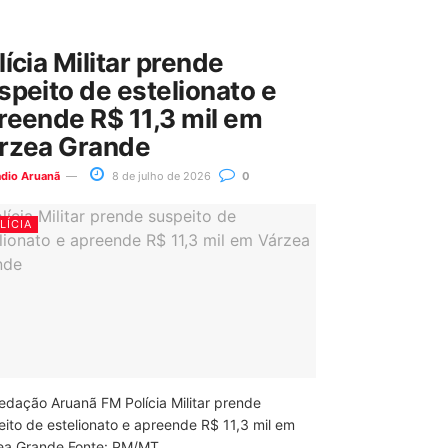
lícia Militar prende
speito de estelionato e
reende R$ 11,3 mil em
rzea Grande
ádio Aruanã
8 de julho de 2026
0
LÍCIA
edação Aruanã FM Polícia Militar prende
eito de estelionato e apreende R$ 11,3 mil em
ea Grande Fonte: PM/MT