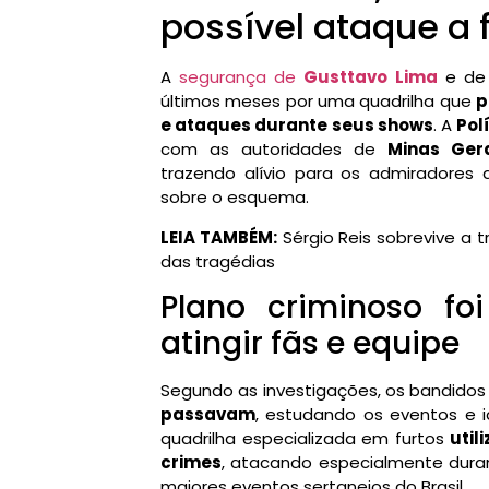
possível ataque a 
A
segurança de
Gusttavo Lima
e de 
últimos meses por uma quadrilha que
p
e ataques durante seus shows
. A
Pol
com as autoridades de
Minas Ger
trazendo alívio para os admiradores 
sobre o esquema.
LEIA TAMBÉM:
Sérgio Reis sobrevive a 
das tragédias
Plano criminoso fo
atingir fãs e equipe
Segundo as investigações, os bandido
passavam
, estudando os eventos e 
quadrilha especializada em furtos
util
crimes
, atacando especialmente dura
maiores eventos sertanejos do Brasil.