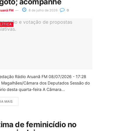
goto; acompanhe
ruanã FM
8 de julho de 2026
0
LÍTICA
edação Rádio Aruanã FM 08/07/2026 - 17:28
 Magalhães/Câmara dos Deputados Sessão do
rio desta quarta-feira A Câmara...
IA MAIS
tima de feminicídio no