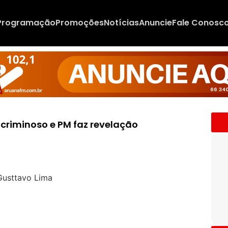
Programação
Promoções
Notícias
Anuncie
Fale Conosc
criminoso e PM faz revelação