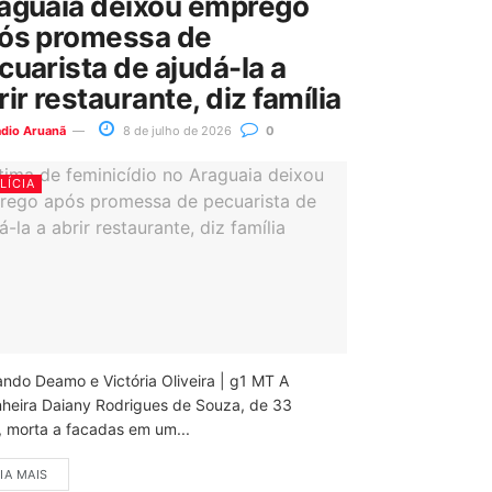
aguaia deixou emprego
ós promessa de
cuarista de ajudá-la a
rir restaurante, diz família
ádio Aruanã
8 de julho de 2026
0
LÍCIA
ando Deamo e Victória Oliveira | g1 MT A
nheira Daiany Rodrigues de Souza, de 33
, morta a facadas em um...
IA MAIS