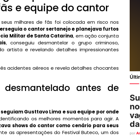
fãs e equipe do cantor
seus milhares de fãs foi colocada em risco nos
erseguia o cantor sertanejo e planejava furtos
ícia Militar de Santa Catarina
, em ação conjunta
ais
, conseguiu desmantelar o grupo criminoso,
do artista e revelando detalhes impressionantes
três acidentes aéreos e revela detalhes chocantes
Últ
i desmantelado antes de
Su
no
s
seguiam Gusttavo Lima e sua equipe por onde
va
identificando os melhores momentos para agir. A
da
izava shows do cantor como cenário para seus
nte as apresentações do Festival Buteco, um dos
por
A