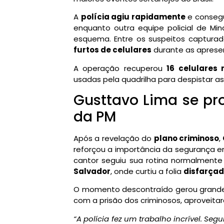
A
polícia agiu rapidamente
e consegu
enquanto outra equipe policial de Min
esquema. Entre os suspeitos capturad
furtos de celulares
durante as apresen
A operação recuperou
16 celulares
usadas pela quadrilha para despistar a
Gusttavo Lima se p
da PM
Após a revelação do
plano criminoso
,
reforçou a importância da segurança e
cantor seguiu sua rotina normalment
Salvador
, onde curtiu a folia
disfarça
O momento descontraído gerou grande re
com a prisão dos criminosos, aproveita
“A polícia fez um trabalho incrível. Se