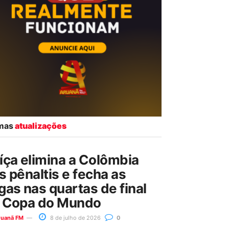
imas
atualizações
íça elimina a Colômbia
s pênaltis e fecha as
gas nas quartas de final
 Copa do Mundo
ruanã FM
8 de julho de 2026
0