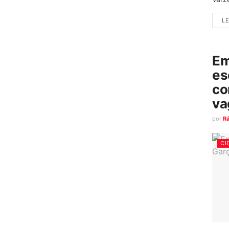
LE
Em
es
co
va
por
R
CI