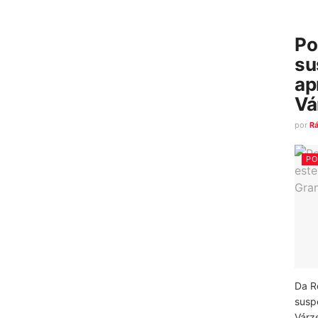
Po
su
ap
Vá
por
R
PO
Da R
susp
Várz