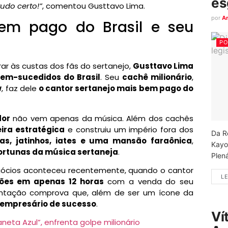
es
udo certo!”
, comentou Gusttavo Lima.
por
A
em pago do Brasil e seu
PO
rar às custas dos fãs do sertanejo,
Gusttavo Lima
em-sucedidos do Brasil
. Seu
cachê milionário
,
w
, faz dele
o cantor sertanejo mais bem pago do
dor
não vem apenas da música. Além dos cachês
eira estratégica
e construiu um império fora dos
Da R
das, jatinhos, iates e uma mansão faraônica
,
Kayo
ortunas da música sertaneja
.
Plená
gócios aconteceu recentemente, quando o cantor
LE
hões em apenas 12 horas
com a venda do seu
entação comprova que, além de ser um ícone da
empresário de sucesso
.
Ví
eta Azul”, enfrenta golpe milionário