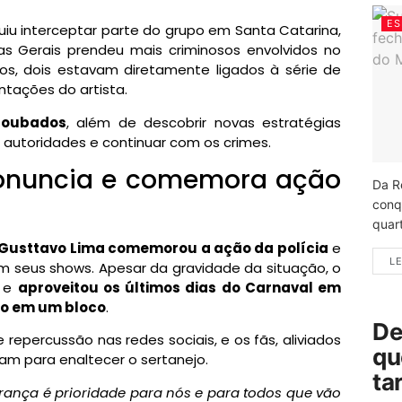
ES
iu interceptar parte do grupo em Santa Catarina,
as Gerais prendeu mais criminosos envolvidos no
os, dois estavam diretamente ligados à série de
tações do artista.
 roubados
, além de descobrir novas estratégias
s autoridades e continuar com os crimes.
ronuncia e comemora ação
Da R
conq
quart
Gusttavo Lima comemorou a ação da polícia
e
LE
m seus shows. Apesar da gravidade da situação, o
e e
aproveitou os últimos dias do Carnaval em
do em um bloco
.
De
percussão nas redes sociais, e os fãs, aliviados
qu
ram para enaltecer o sertanejo.
ta
gurança é prioridade para nós e para todos que vão