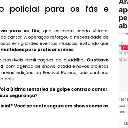
Ar
 policial para os fãs e
ap
pe
ab
vio para os fãs
, que estavam sendo vítimas
por
R
 do cantor. A operação reforçou a necessidade de
rosas em grandes eventos musicais, evitando que
PO
 multidões para praticar crimes
.
o possíveis ramificações da quadrilha,
Gusttavo
ra
, com agenda de shows lotada e novos projetos
 novas edições do Festival Buteco, que continua
o país.
oi a última tentativa de golpe contra o cantor,
s sua segurança?
Fern
cozi
icial? Você se sente seguro em shows como os
anos
LE