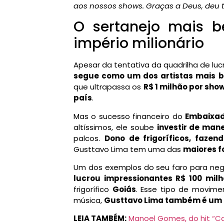
aos nossos shows. Graças a Deus, deu t
O sertanejo mais b
império milionário
Apesar da tentativa da quadrilha de luc
segue como um dos artistas mais b
que ultrapassa os
R$ 1 milhão por sho
país
.
Mas o sucesso financeiro do
Embaixa
altíssimos, ele soube
investir de man
palcos.
Dono de frigoríficos, fazen
Gusttavo Lima tem uma das
maiores f
Um dos exemplos do seu faro para ne
lucrou impressionantes R$ 100 mil
frigorífico
Goiás
. Esse tipo de movim
música,
Gusttavo Lima também é um 
LEIA TAMBÉM:
Manoel Gomes, do hit “Can