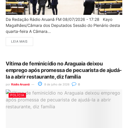
Da Redação Rádio Aruanã FM 08/07/2026 - 17:28 Kayo
Magalhães/Câmara dos Deputados Sessão do Plenário desta
quarta-feira A Câmara...
LEIA MAIS
Vítima de feminicídio no Araguaia deixou
emprego após promessa de pecuarista de ajudá-
la a abrir restaurante, diz família
por
Rádio Aruanã
8 de julho de 2026
0
POLÍCIA