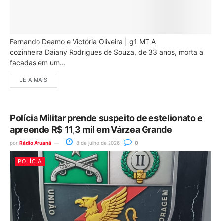
Fernando Deamo e Victória Oliveira | g1 MT A
cozinheira Daiany Rodrigues de Souza, de 33 anos, morta a
facadas em um...
LEIA MAIS
Polícia Militar prende suspeito de estelionato e
apreende R$ 11,3 mil em Várzea Grande
por
Rádio Aruanã
8 de julho de 2026
0
POLÍCIA