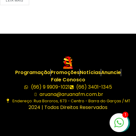
LEIA MAIS
Programação
Promoções
Notícias
Anuncie
Fale Conosco
(66) 9 9909-1021
(66) 3401-1345
aruana@aruanafm.com.br
Endereço: Rua Bororos, 673 - Centro - Barra do Garças / MT
2024 | Todos Direitos Reservados
1